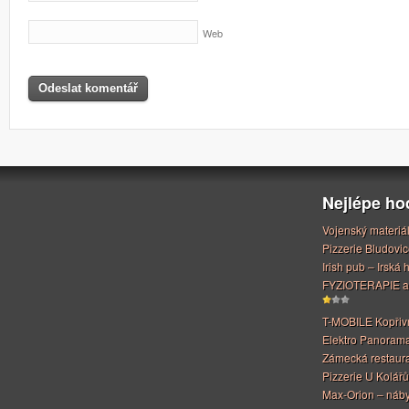
Web
Nejlépe h
Vojenský materiá
Pizzerie Bludovic
Irish pub – Irská
FYZIOTERAPIE a
T-MOBILE Kopřiv
Elektro Panoram
Zámecká restaur
Pizzerie U Kolářů
Max-Orion – náby