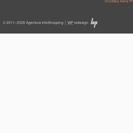
Vinotéka Helia Př
© 2011–2026 Agentura InfoShopping │
WP
redesign