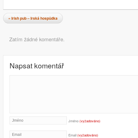
Navigace pro příspěvky
«
Irish pub – Irská hospůdka
Komentáře
Zatím žádné komentáře.
Napsat komentář
Jméno
(vyžadováno)
Email
(vyžadováno)