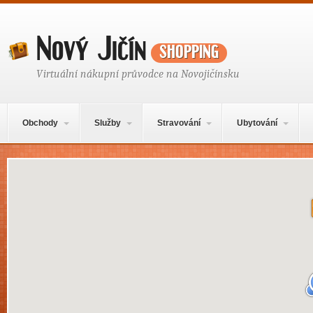
Nový Jičín
shopping
Virtuální nákupní průvodce na Novojičínsku
Hlavní navigační menu
Přejít k obsahu webu
Obchody
Služby
Stravování
Ubytování
Mapa obsahu