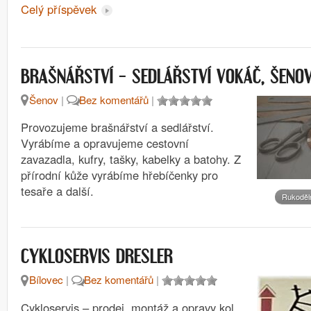
Celý příspěvek
BRAŠNÁŘSTVÍ – SEDLÁŘSTVÍ VOKÁČ, ŠENO
Šenov
|
Bez komentářů
|
Provozujeme brašnářství a sedlářství.
Vyrábíme a opravujeme cestovní
zavazadla, kufry, tašky, kabelky a batohy. Z
přírodní kůže vyrábíme hřebíčenky pro
tesaře a další.
Rukoděl
CYKLOSERVIS DRESLER
Bílovec
|
Bez komentářů
|
Cykloservis – prodej, montáž a opravy kol