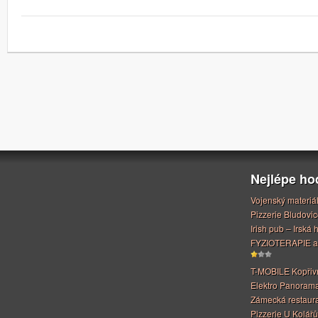
Nejlépe h
Vojenský materiá
Pizzerie Bludovic
Irish pub – Irská
FYZIOTERAPIE a
T-MOBILE Kopřiv
Elektro Panoram
Zámecká restaur
Pizzerie U Kolářů