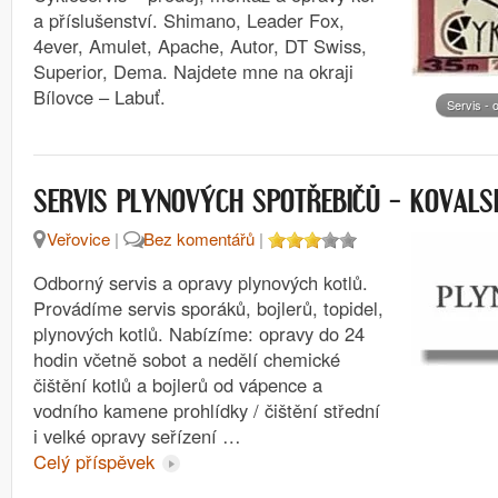
a příslušenství. Shimano, Leader Fox,
4ever, Amulet, Apache, Autor, DT Swiss,
Superior, Dema. Najdete mne na okraji
Bílovce – Labuť.
Servis - 
SERVIS PLYNOVÝCH SPOTŘEBIČŮ – KOVALS
Veřovice
|
Bez komentářů
|
Odborný servis a opravy plynových kotlů.
Provádíme servis sporáků, bojlerů, topidel,
plynových kotlů. Nabízíme: opravy do 24
hodin včetně sobot a nedělí chemické
čištění kotlů a bojlerů od vápence a
vodního kamene prohlídky / čištění střední
i velké opravy seřízení …
Celý příspěvek