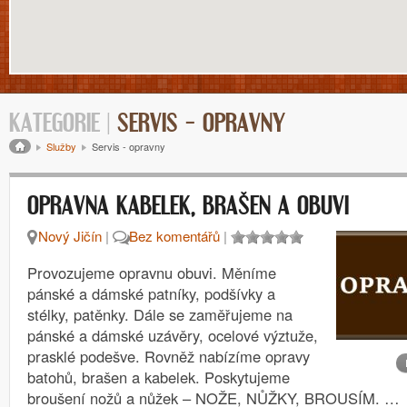
KATEGORIE |
SERVIS – OPRAVNY
Drobečková navigace
Služby
Servis - opravny
OPRAVNA KABELEK, BRAŠEN A OBUVI
Nový Jičín
|
Bez komentářů
|
Provozujeme opravnu obuvi. Měníme
pánské a dámské patníky, podšívky a
stélky, patěnky. Dále se zaměřujeme na
pánské a dámské uzávěry, ocelové výztuže,
prasklé podešve. Rovněž nabízíme opravy
batohů, brašen a kabelek. Poskytujeme
broušení nožů a nůžek – NOŽE, NŮŽKY, BROUSÍM. …