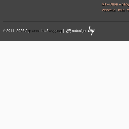
Max-Orion – náby
Vinotéka Helia Př
© 2011–2026 Agentura InfoShopping │
WP
redesign