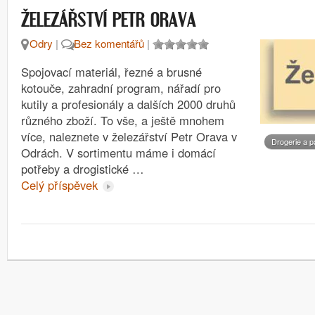
ŽELEZÁŘSTVÍ PETR ORAVA
Odry
|
Bez komentářů
|
Spojovací materiál, řezné a brusné
kotouče, zahradní program, nářadí pro
kutily a profesionály a dalších 2000 druhů
různého zboží. To vše, a ještě mnohem
více, naleznete v železářství Petr Orava v
Drogerie a p
Odrách. V sortimentu máme i domácí
potřeby a drogistické …
Celý příspěvek