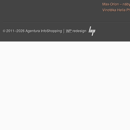
Max-Orion – náby
Vinotéka Helia Př
© 2011–2026 Agentura InfoShopping │
WP
redesign