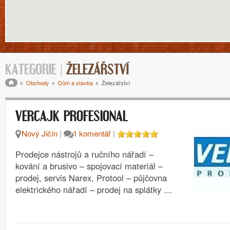
KATEGORIE |
ŽELEZÁŘSTVÍ
Drobečková navigace
Obchody
Dům a stavba
Železářství
VERCAJK PROFESIONAL
Nový Jičín
|
1 komentář
|
Prodejce nástrojů a ručního nářadí –
kování a brusivo – spojovací materiál –
prodej, servis Narex, Protool – půjčovna
elektrického nářadí – prodej na splátky …