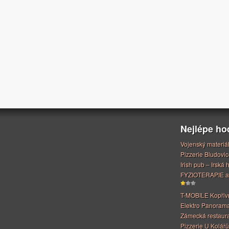
Nejlépe h
Vojenský materiá
Pizzerie Bludovic
Irish pub – Irská
FYZIOTERAPIE a
T-MOBILE Kopřiv
Elektro Panoram
Zámecká restaur
Pizzerie U Kolářů