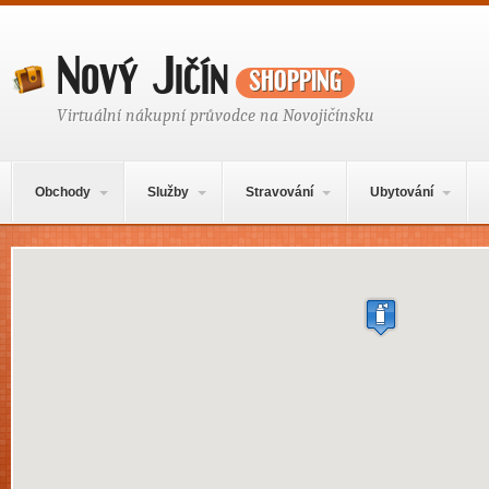
Nový Jičín
shopping
Virtuální nákupní průvodce na Novojičínsku
Hlavní navigační menu
Přejít k obsahu webu
Obchody
Služby
Stravování
Ubytování
Mapa obsahu