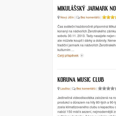
MIKULÁŠSKÝ JARMARK NO
Nový Jičín
|
Bez komentářů
|
Čas sváteční každoročně připomíná Miku
konaný na nádvořích Žerotínského zámku 
sobotu 30.11. 2013. Tady nasajete nejen 
ale můžete koupit i dárky a dobroty. Nenech
tradiční jarmark na nádvořích Žerotínské
kulturním …
Celý příspěvek
KORUNA MUSIC CLUB
Loučka
|
Bez komentářů
|
Jedinečná videodiscotéka založená na r
produkci s důrazem na hity 80-tých a 90-tý
zcela klimatizovaného clubu s kapacitou
nabízí 150 míst k sezení, nejmodernější 