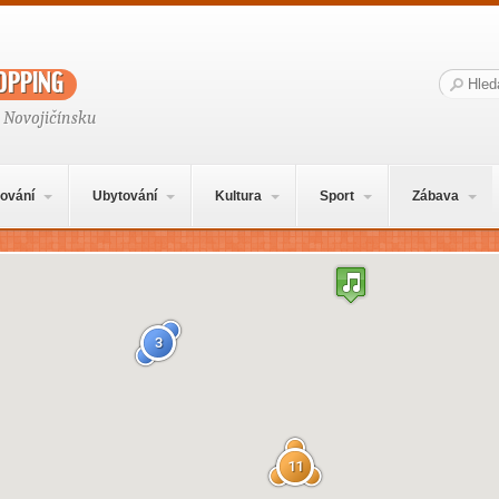
opping
Hledat:
 Novojičínsku
ování
Ubytování
Kultura
Sport
Zábava
3
11