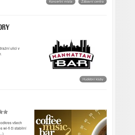
Koncertní místa
Zábavní centra
DRY
ažní ulici v
.
Hudební kluby
podkres všech
 wi-fi či stabilní
u…)