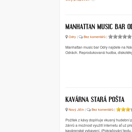
MANHATTAN MUSIC BAR O
Odry
|
Bez komentářů
|
Manhattan music bar Odry najdete na Nádr
Odrách. Reprodukovaná hudba, diskotéky
KAVÁRNA STARÁ POŠTA
Nový Jičín
|
Bez komentářů
|
Požitek z kávy doplňuje vkusný hudební 
žánrů a možnost využití internetu ať už přes
kavárenské vybavení. (Pokračování text