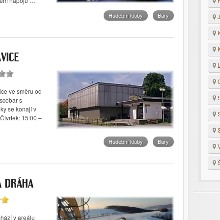
H
ěrem nápojů …
Hudební kluby
Bary
J
K
K
VICE
L
O
nice ve směru od
S
iscobar s
ky se konají v
S
Čtvrtek: 15:00 –
S
Hudební kluby
Bary
V
Š
Á DRÁHA
ází v areálu