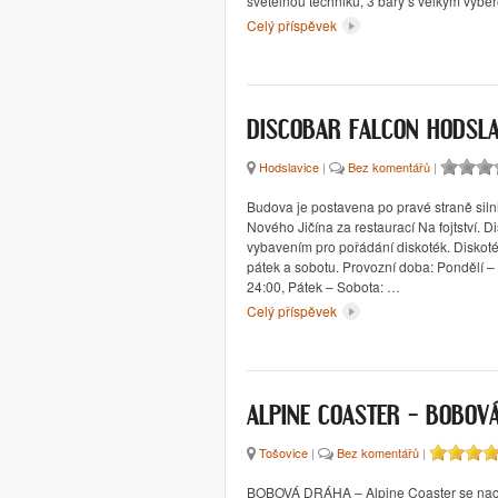
světelnou techniku, 3 bary s velkým výb
Celý příspěvek
DISCOBAR FALCON HODSLA
Hodslavice
|
Bez komentářů
|
Budova je postavena po pravé straně sil
Nového Jičína za restaurací Na fojtství. D
vybavením pro pořádání diskoték. Diskoté
pátek a sobotu. Provozní doba: Pondělí – 
24:00, Pátek – Sobota: …
Celý příspěvek
ALPINE COASTER – BOBOV
Tošovice
|
Bez komentářů
|
BOBOVÁ DRÁHA – Alpine Coaster se nach