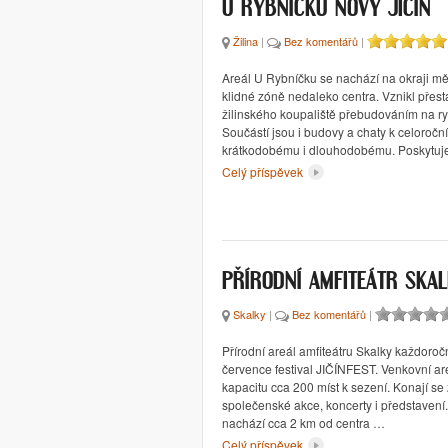
U RYBNÍČKU NOVÝ JIČÍN
Žilina
|
Bez komentářů
|
Areál U Rybníčku se nachází na okraji měs
klidné zóně nedaleko centra. Vznikl přes
žilinského koupaliště přebudováním na ryb
Součástí jsou i budovy a chaty k celoroč
krátkodobému i dlouhodobému. Poskytu
Celý příspěvek
PŘÍRODNÍ AMFITEÁTR SKA
Skalky
|
Bez komentářů
|
Přírodní areál amfiteátru Skalky každoroč
července festival JIČÍNFEST. Venkovní ar
kapacitu cca 200 míst k sezení. Konají se 
společenské akce, koncerty i představení.
nachází cca 2 km od centra …
Celý příspěvek