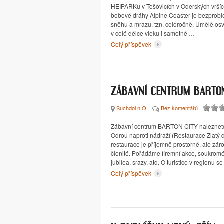
HEIPARKu v Tošovicích v Oderských vršíc
bobové dráhy Alpine Coaster je bezproblé
sněhu a mrazu, tzn. celoročně. Umělé osv
v celé délce vleku i samotné …
Celý příspěvek
ZÁBAVNÍ CENTRUM BARTON
Suchdol n.O.
|
Bez komentářů
|
Zábavní centrum BARTON CITY naleznet
Odrou naproti nádraží (Restaurace Zlatý d
restaurace je příjemně prostorné, ale zár
členité. Pořádáme firemní akce, soukromé 
jubilea, srazy, atd. O turistice v regionu s
Celý příspěvek