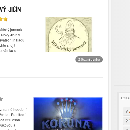
VÝ JIČÍN
lášský jarmark
Nový Jičín v
sváteční náladu,
te si ujít
ho zámku s
Zábavní centra
LOKA
ozmanité hudební
B
ch let. Prostředí
 cca 350 osob
F
zvukovou a