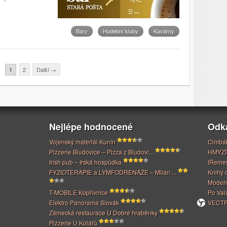
Bary
Hudební kluby
Kavárny
2
Další
→
1
Nejlépe hodnocené
Odk
Vojenský materiál Kunín
Cimbál
Pizzerie Bludovice – Pizza z Bludovi...
HMYZÍ
Irish pub – Irská hospůdka
IŘeme
FYZIOTERAPIE a LYMFODRENÁŽE – Milan ...
Knihy 
Modern
T-MOBILE Kopřivnice
Po Val
Elektro Panorama Slovák
VECTRI
Zámecká restaurace U Dobré hraběnky
Pizzerie U Kolářů