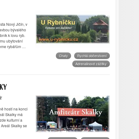
ta Nový Jičín, v
tavbou bývalého
ník k lovu ryb.
nímu ubytování
jeme rybářům …
Chaty
Rychlá občerstvení
Adrenalinové zážitky
LKY
ně hostí na konci
eál Skalky má
zde kulturní a
 Areál Skalky se