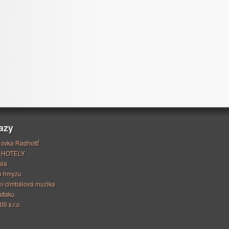
azy
ovka Radhošť
 HOTELY
sla
o hmyzu
í cimbálová muzika
ašsku
S s.r.o.