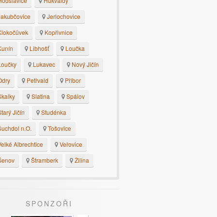
odslavice
Hukvaldy
akubčovice
Jerlochovice
lokočůvek
Kopřivnice
unín
Libhošť
Loučka
oučky
Lukavec
Nový Jičín
dry
Petřvald
Příbor
kalky
Slatina
Spálov
tarý Jičín
Studénka
uchdol n.O.
Tošovice
elké Albrechtice
Veřovice
enov
Štramberk
Žilina
SPONZOŘI