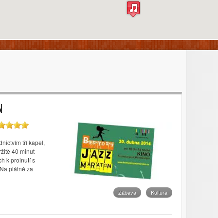
N
nictvím tří kapel,
ržitě 40 minut
h k prolnutí s
 Na plátně za
Zábava
Kultura