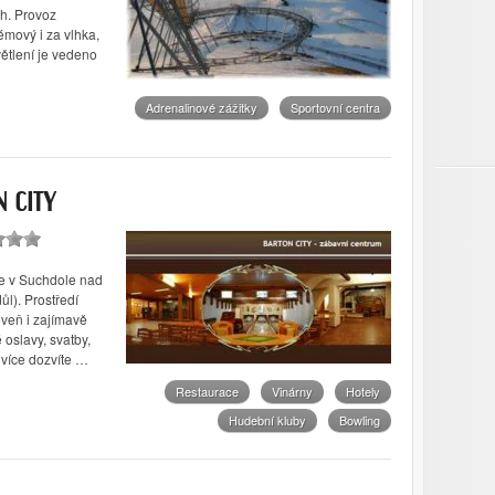
h. Provoz
mový i za vlhka,
ětlení je vedeno
Adrenalinové zážitky
Sportovní centra
 CITY
e v Suchdole nad
ůl). Prostředí
oveň i zajímavě
oslavy, svatby,
e více dozvíte …
Restaurace
Vinárny
Hotely
Hudební kluby
Bowling