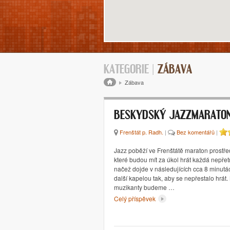
KATEGORIE |
ZÁBAVA
Drobečková navigace
Zábava
BESKYDSKÝ JAZZMARATO
Frenštát p. Radh.
|
Bez komentářů
|
Jazz poběží ve Frenštátě maraton prostřed
které budou mít za úkol hrát každá nepřet
načež dojde v následujících cca 8 minutác
další kapelou tak, aby se nepřestalo hrát.
muzikanty budeme …
Celý příspěvek