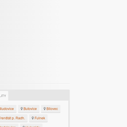
LITY
ludovice
Butovice
Bílovec
renštát p. Radh.
Fulnek