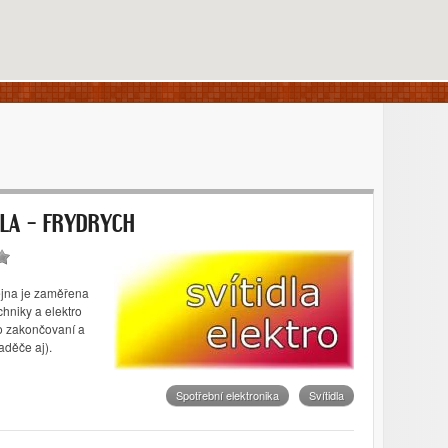
DLA – FRYDRYCH
dejna je zaměřena
chniky a elektro
ro zakončovaní a
aděče aj).
Spotřební elektronika
Svítidla