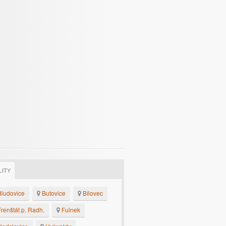
LITY
ludovice
Butovice
Bílovec
renštát p. Radh.
Fulnek