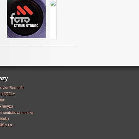
azy
ovka Radhošť
 HOTELY
sla
o hmyzu
í cimbálová muzika
ašsku
S s.r.o.