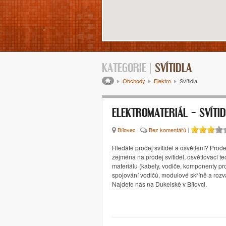
KATEGORIE |
SVÍTIDLA
Drobečková navigace
Obchody
Elektro
Svítidla
ELEKTROMATERIÁL – SVÍTI
Bílovec
|
Bez komentářů
|
Hledáte prodej svítidel a osvětlení? Pro
zejména na prodej svítidel, osvětlovací te
materiálu (kabely, vodiče, komponenty p
spojování vodičů, modulové skříně a rozv
Najdete nás na Dukelské v Bílovci.