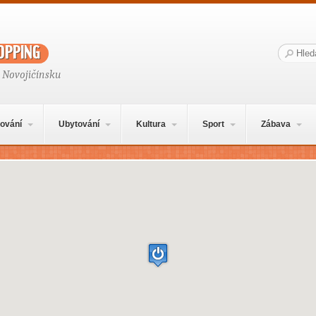
opping
Hledat:
 Novojičínsku
ování
Ubytování
Kultura
Sport
Zábava