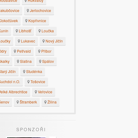
odslavice
Hukvaldy
akubčovice
Jerlochovice
lokočůvek
Kopřivnice
unín
Libhošť
Loučka
oučky
Lukavec
Nový Jičín
dry
Petřvald
Příbor
kalky
Slatina
Spálov
tarý Jičín
Studénka
uchdol n.O.
Tošovice
elké Albrechtice
Veřovice
enov
Štramberk
Žilina
SPONZOŘI