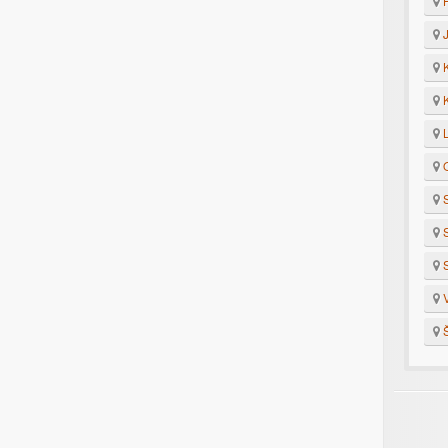
H
J
K
K
L
O
S
S
S
V
Š