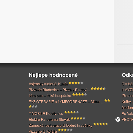
Nejlépe hodnocené
Odk
Vojenský materiál Kunín
Cimbál
Pizzerie Bludovice – Pizza z Bludovi...
HMYZÍ
Irish pub – Irská hospůdka
IŘeme
FYZIOTERAPIE a LYMFODRENÁŽE – Milan ...
Knihy 
Modern
T-MOBILE Kopřivnice
Po Val
Elektro Panorama Slovák
VECTRI
Zámecká restaurace U Dobré hraběnky
Pizzerie U Kolářů