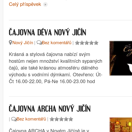
Celý příspěvek
ČAJOVNA DÉVA NOVÝ JIČÍN
Nový Jičín
|
Bez komentářů
|
Krásná a stylová čajovna nabízí svým
hostům nejen množství kvalitních sypaných
čajů, ale také krásnou atmosféru dálného
východu s vodními dýmkami. Otevřeno: Út-
Čt 16.00-22.00, Pá-Ne 16.00-23.00 hod
ČAJOVNA ARCHA NOVÝ JIČÍN
|
Bez komentářů
|
Čajovna ARCHA v Novém Jičíně je v