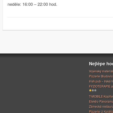
neděle: 16:00 – 22:00 hod.
Nejlépe h
Vojenský materiá
Pizzerie Bludovic
Irish pub – Irská
FYZIOTERAPIE a
T-MOBILE Kopřiv
Elektro Panoram
Zámecká restaur
Pizzerie U Kolářů