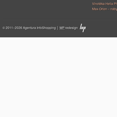
Vinotéka Helia Př
Max-Orion – náby
© 2011–2026 Agentura InfoShopping │
WP
redesign