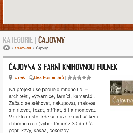
KATEGORIE |
ČAJOVNY
Drobečková navigace
Stravování
Čajovny
ČAJOVNA S FARNÍ KNIHOVNOU FULNEK
Fulnek
|
Bez komentářů
|
Na projektu se podílelo mnoho lidí –
architekti, výtvarnice, farníci, kamarádi.
Začalo se stěhovat, nakupovat, malovat,
smirkovat, řezat, stříhat, šít a montovat.
Vzniklo místo, kde si můžete nad šálkem
dobrého čaje (výběr téměř z 30 druhů),
popř. kávy, kakaa, čokolády, …