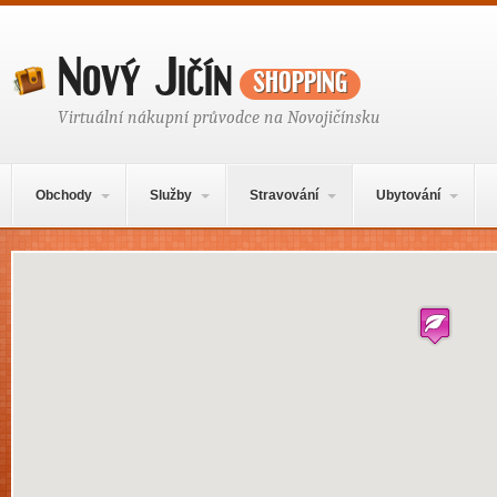
Nový Jičín
shopping
Virtuální nákupní průvodce na Novojičínsku
Hlavní navigační menu
Přejít k obsahu webu
Obchody
Služby
Stravování
Ubytování
Mapa obsahu