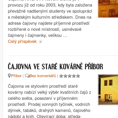
provozu již od roku 2003, kdy byla založena
převážně nadšenými studenty ve spolupráci
s městským kulturním střediskem. Dnes na
adrese čajovny najdete příjemné prostředí
rozšířené o nové místnosti, usměvavé
čajmeny i čajmenky, velikou …
Celý příspěvek
ČAJOVNA VE STARÉ KOVÁRNĚ PŘÍBOR
Příbor
|
Bez komentářů
|
Čajovna ve stylovém prostředí staré
kovárny nabízí velký výběr kvalitních čajů z
celého světa, posezení v příjemném
prostředí. Prodej vonných tyčinek, vodních
dýmek, tabáků, drahých kamenů, čajového
nádobí a knih. Otevírací doba: středa-