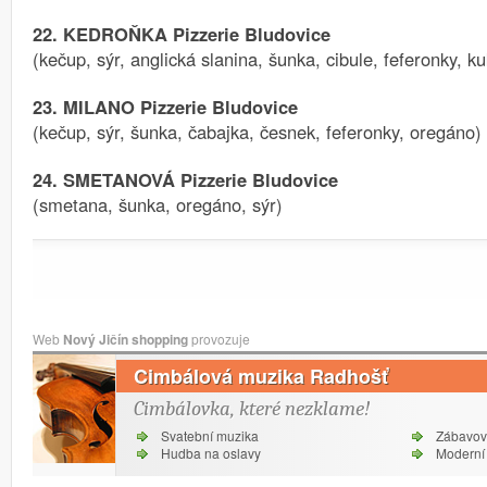
22. KEDROŇKA Pizzerie Bludovice
(kečup, sýr, anglická slanina, šunka, cibule, feferonky, ku
23. MILANO Pizzerie Bludovice
(kečup, sýr, šunka, čabajka, česnek, feferonky, oregáno)
24. SMETANOVÁ Pizzerie Bludovice
(smetana, šunka, oregáno, sýr)
Web
Nový Jičín shopping
provozuje
Cimbálová muzika Radhošť
Cimbálovka, které nezklame!
Svatební muzika
Zábavov
Hudba na oslavy
Moderní 