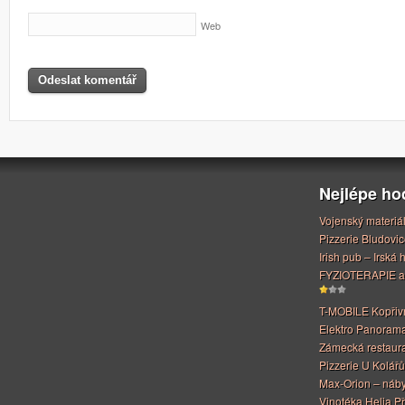
Web
Nejlépe h
Vojenský materiá
Pizzerie Bludovic
Irish pub – Irská
FYZIOTERAPIE a
T-MOBILE Kopřiv
Elektro Panoram
Zámecká restaur
Pizzerie U Kolářů
Max-Orion – náby
Vinotéka Helia Př