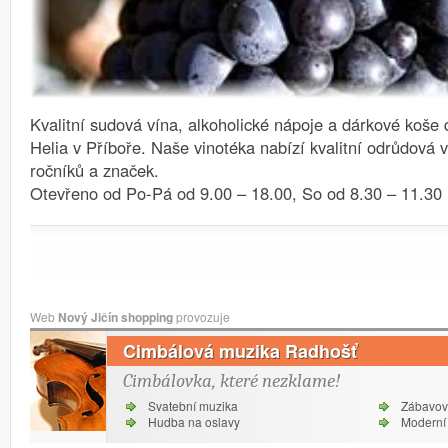
Kvalitní sudová vína, alkoholické nápoje a dárkové koše 
Helia v Příboře.
Naše vinotéka nabízí kvalitní odrůdová 
ročníků a značek.
Otevřeno od Po-Pá od 9.00 – 18.00, So od 8.30 – 11.30
Web
Nový Jičín shopping
provozuje
Cimbálová muzika Radhošť
Cimbálovka, které nezklame!
Svatební muzika
Zábavov
Hudba na oslavy
Moderní 