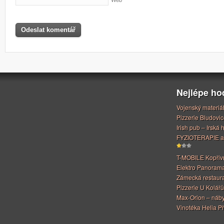
Nejlépe h
Vojenský materiá
Pizzerie Bludovic
Irish pub – Irská
FYZIOTERAPIE a
T-MOBILE Kopřiv
Elektro Panoram
Zámecká restaur
Pizzerie U Kolářů
Max-Orion – náby
Vinotéka Helia Př