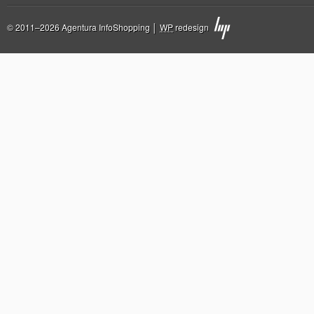
© 2011–2026 Agentura InfoShopping │
WP
redesign