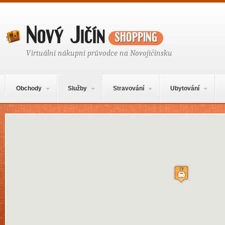
Nový Jičín
shopping
Virtuální nákupní průvodce na Novojičínsku
Hlavní navigační menu
Přejít k obsahu webu
Obchody
Služby
Stravování
Ubytování
Mapa obsahu