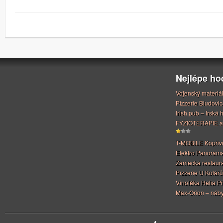
Nejlépe h
Vojenský materiá
Pizzerie Bludovic
Irish pub – Irská
FYZIOTERAPIE a
T-MOBILE Kopřiv
Elektro Panoram
Zámecká restaur
Pizzerie U Kolářů
Vinotéka Helia Př
Max-Orion – náby