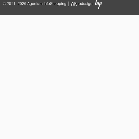
© 2011–2026 Agentura InfoShopping │
WP
redesign