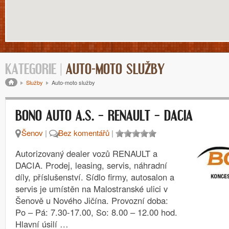
KATEGORIE |
AUTO-MOTO SLUŽBY
Drobečková navigace
Služby
Auto-moto služby
BONO AUTO A.S. – RENAULT – DACIA
Šenov
|
Bez komentářů
|
Autorizovaný dealer vozů RENAULT a
DACIA. Prodej, leasing, servis, náhradní
díly, příslušenství. Sídlo firmy, autosalon a
servis je umístěn na Malostranské ulici v
Šenově u Nového Jičína. Provozní doba:
Po – Pá: 7.30-17.00, So: 8.00 – 12.00 hod.
Hlavní úsilí …