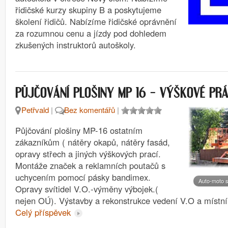
řidičské kurzy skupiny B a poskytujeme
školení řidičů. Nabízíme řidičské oprávnění
za rozumnou cenu a jízdy pod dohledem
zkušených instruktorů autoškoly.
PŮJČOVÁNÍ PLOŠINY MP 16 – VÝŠKOVÉ PR
Petřvald
|
Bez komentářů
|
Půjčování plošiny MP-16 ostatním
zákazníkům ( nátěry okapů, nátěry fasád,
opravy střech a jiných výškových prací.
Montáže značek a reklamních poutačů s
uchycením pomocí pásky bandimex.
Auto-moto 
Opravy svítidel V.O.-výměny výbojek.(
nejen OÚ). Výstavby a rekonstrukce vedení V.O a místn
Celý příspěvek