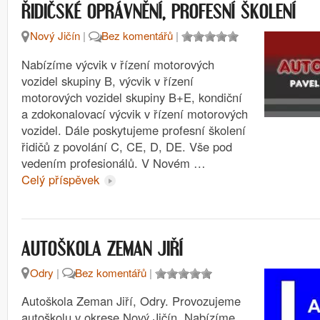
ŘIDIČSKÉ OPRÁVNĚNÍ, PROFESNÍ ŠKOLENÍ
Nový Jičín
|
Bez komentářů
|
Nabízíme výcvik v řízení motorových
vozidel skupiny B, výcvik v řízení
motorových vozidel skupiny B+E, kondiční
a zdokonalovací výcvik v řízení motorových
vozidel. Dále poskytujeme profesní školení
řidičů z povolání C, CE, D, DE. Vše pod
vedením profesionálů. V Novém …
Celý příspěvek
AUTOŠKOLA ZEMAN JIŘÍ
Odry
|
Bez komentářů
|
Autoškola Zeman Jiří, Odry. Provozujeme
autoškolu v okrese Nový Jičín. Nabízíme