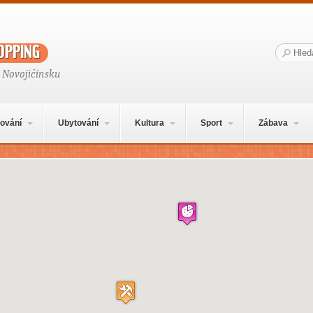
opping
Hledat:
 Novojičínsku
ování
Ubytování
Kultura
Sport
Zábava