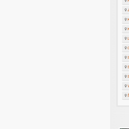
H
J
K
K
L
O
S
S
S
V
Š