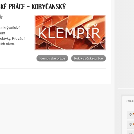
SKÉ PRÁCE – KORYČANSKÝ
pokrývačství
ment
odávky. Provádí
ních oken.
Klempířské práce
Pokrývačské práce
LOKA
B
F