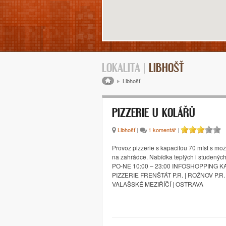
LOKALITA |
LIBHOŠŤ
Drobečková navigace
Libhošť
PIZZERIE U KOLÁŘŮ
Libhošť
|
1 komentář
|
Provoz pizzerie s kapacitou 70 míst s mo
na zahrádce. Nabídka teplých i studených 
PO-NE 10:00 – 23:00 INFOSHOPPING K
PIZZERIE FRENŠTÁT P.R. | ROŽNOV P.R. 
VALAŠSKÉ MEZIŘÍČÍ | OSTRAVA