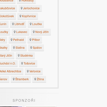
odslavice
Hukvaldy
akubčovice
Jerlochovice
lokočůvek
Kopřivnice
unín
Libhošť
Loučka
oučky
Lukavec
Nový Jičín
dry
Petřvald
Příbor
kalky
Slatina
Spálov
tarý Jičín
Studénka
uchdol n.O.
Tošovice
elké Albrechtice
Veřovice
enov
Štramberk
Žilina
SPONZOŘI