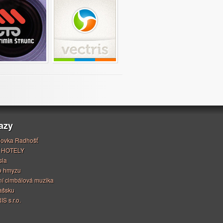
azy
ovka Radhošť
 HOTELY
sla
o hmyzu
í cimbálová muzika
ašsku
S s.r.o.