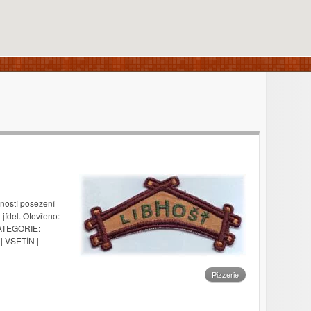
žností posezení
jídel. Otevřeno:
ATEGORIE:
| VSETÍN |
Pizzerie