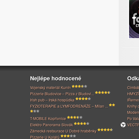
Nejlépe hodnocené
Odk
Vojenský materiál Kunín
Cimbál
Pizzerie Bludovice – Pizza z Bludovi...
HMYZÍ
Irish pub – Irská hospůdka
IŘeme
FYZIOTERAPIE a LYMFODRENÁŽE – Milan ...
Knihy 
Modern
T-MOBILE Kopřivnice
Po Val
Elektro Panorama Slovák
VECTRI
Zámecká restaurace U Dobré hraběnky
Pizzerie U Kolářů