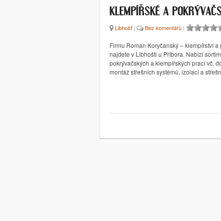
KLEMPÍŘSKÉ A POKRÝVAČ
Libhošť
|
Bez komentářů
|
Firmu Roman Koryčanský – klempířství a 
najdete v Libhošti u Příbora. Nabízí sorti
pokrývačských a klempířských prací vč. d
montáž střešních systémů, izolací a střeš