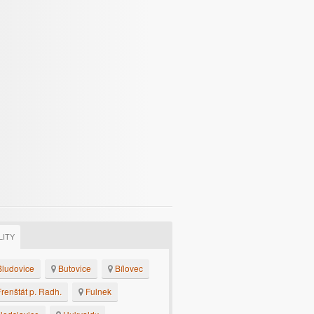
LITY
ludovice
Butovice
Bílovec
renštát p. Radh.
Fulnek