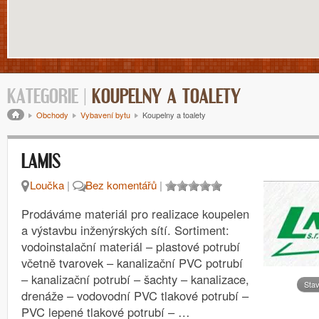
KATEGORIE |
KOUPELNY A TOALETY
Drobečková navigace
Obchody
Vybavení bytu
Koupelny a toalety
LAMIS
Loučka
|
Bez komentářů
|
Prodáváme materiál pro realizace koupelen
a výstavbu inženýrských sítí. Sortiment:
vodoinstalační materiál – plastové potrubí
včetně tvarovek – kanalizační PVC potrubí
– kanalizační potrubí – šachty – kanalizace,
Sta
drenáže – vodovodní PVC tlakové potrubí –
PVC lepené tlakové potrubí – …