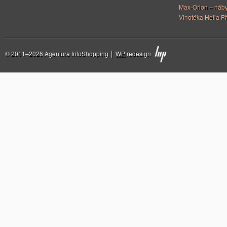
Max-Orion – náby
Vinotéka Helia Př
© 2011–2026 Agentura InfoShopping │
WP
redesign