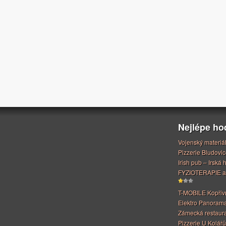
Nejlépe h
Vojenský materiá
Pizzerie Bludovic
Irish pub – Irská
FYZIOTERAPIE a
T-MOBILE Kopřiv
Elektro Panoram
Zámecká restaur
Pizzerie U Kolářů