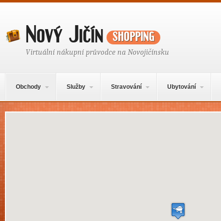
Nový Jičín
shopping
Virtuální nákupní průvodce na Novojičínsku
Hlavní navigační menu
Přejít k obsahu webu
Obchody
Služby
Stravování
Ubytování
Mapa obsahu