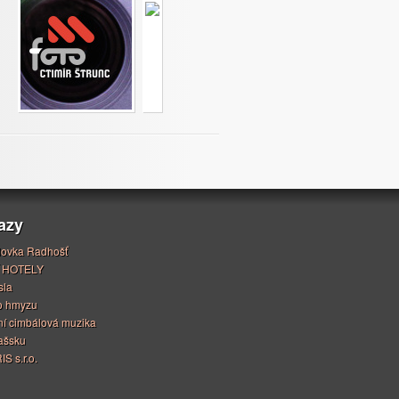
azy
ovka Radhošť
 HOTELY
sla
o hmyzu
í cimbálová muzika
ašsku
S s.r.o.