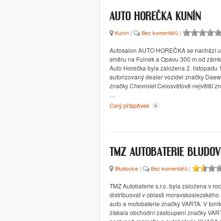
AUTO HOREČKA KUNÍN
Kunín
|
Bez komentářů
|
Autosalon AUTO HOREČKA se nachází u h
směru na Fulnek a Opavu 300 m od zámk
Auto Horečka byla založena 2. listopadu 
autorizovaný dealer vozidel značky Daew
značky Chevrolet Celosvětově největší z
…
Celý příspěvek
TMZ AUTOBATERIE BLUDOV
Bludovice
|
Bez komentářů
|
TMZ Autobaterie s.r.o. byla založena v ro
distribuovat v oblasti moravskoslezského 
auto a motobaterie značky VARTA. V tomto
získala obchodní zastoupení značky VART