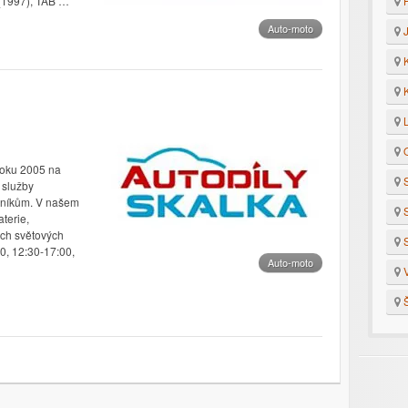
H
 (1997), TAB …
Auto-moto
J
K
K
L
O
roku 2005 na
S
 služby
níkům. V našem
S
terie,
ech světových
S
0, 12:30-17:00,
Auto-moto
V
Š