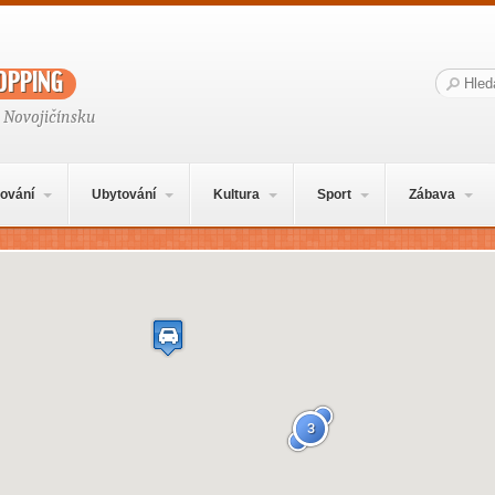
opping
Hledat:
 Novojičínsku
ování
Ubytování
Kultura
Sport
Zábava
3