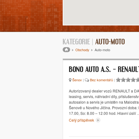
KATEGORIE |
AUTO-MOTO
Drobečková navigace
Obchody
Auto-moto
BONO AUTO A.S. – RENAUL
Šenov
|
Bez komentářů
|
Autorizovaný dealer vozů RENAULT a DA
leasing, servis, náhradní díly, příslušenství
autosalon a servis je umístěn na Malostran
Šenově u Nového Jičína. Provozní doba: 
17.00, So: 8.00 – 12.00 hod. Hlavní úsilí 
Celý příspěvek