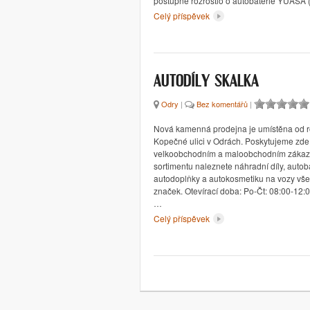
postupně rozrostlo o autobaterie YUASA
Celý příspěvek
AUTODÍLY SKALKA
Odry
|
Bez komentářů
|
Nová kamenná prodejna je umístěna od 
Kopečné ulici v Odrách. Poskytujeme zde
velkoobchodním a maloobchodním zákaz
sortimentu naleznete náhradní díly, autoba
autodoplňky a autokosmetiku na vozy vš
značek. Otevírací doba: Po-Čt: 08:00-12:0
…
Celý příspěvek