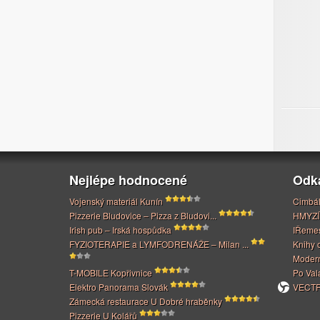
Nejlépe hodnocené
Odk
Vojenský materiál Kunín
Cimbál
Pizzerie Bludovice – Pizza z Bludovi...
HMYZÍ
Irish pub – Irská hospůdka
IŘeme
FYZIOTERAPIE a LYMFODRENÁŽE – Milan ...
Knihy 
Modern
T-MOBILE Kopřivnice
Po Val
Elektro Panorama Slovák
VECTRI
Zámecká restaurace U Dobré hraběnky
Pizzerie U Kolářů