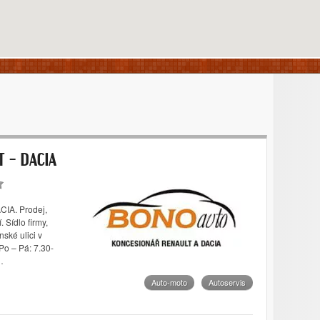
T – DACIA
CIA. Prodej,
. Sídlo firmy,
ské ulici v
Po – Pá: 7.30-
…
Auto-moto
Autoservis