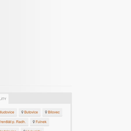
LITY
ludovice
Butovice
Bílovec
renštát p. Radh.
Fulnek