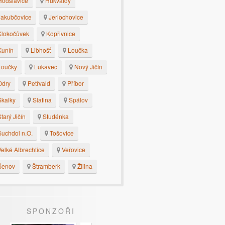
odslavice
Hukvaldy
akubčovice
Jerlochovice
lokočůvek
Kopřivnice
unín
Libhošť
Loučka
oučky
Lukavec
Nový Jičín
dry
Petřvald
Příbor
kalky
Slatina
Spálov
tarý Jičín
Studénka
uchdol n.O.
Tošovice
elké Albrechtice
Veřovice
enov
Štramberk
Žilina
SPONZOŘI