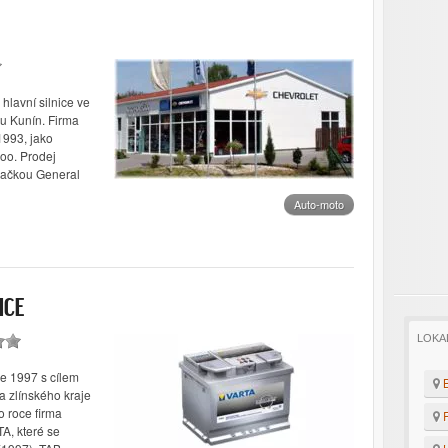
lavní silnice ve
u Kunín. Firma
1993, jako
oo. Prodej
načkou General
Auto-moto
ICE
LOKA
ce 1997 s cílem
B
a zlínského kraje
 roce firma
F
A, které se