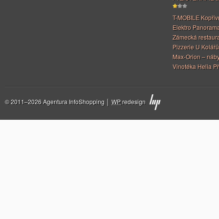
T-MOBILE Kopřiv
Elektro Panoram
Zámecká restaur
Pizzerie U Kolářů
Max-Orion – náby
Vinotéka Helia Př
© 2011–2026 Agentura InfoShopping │
WP
redesign