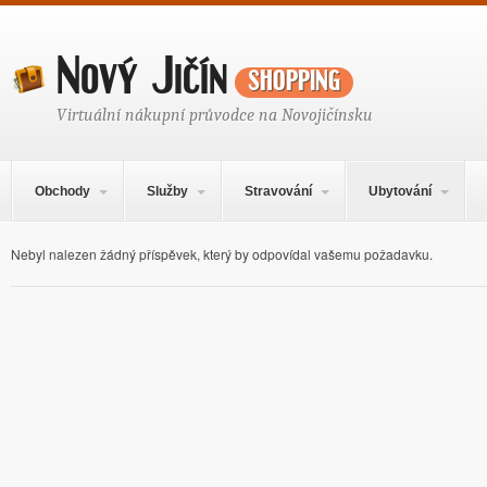
Nový Jičín
shopping
Virtuální nákupní průvodce na Novojičínsku
Hlavní navigační menu
Přejít k obsahu webu
Obchody
Služby
Stravování
Ubytování
Nebyl nalezen žádný příspěvek, který by odpovídal vašemu požadavku.