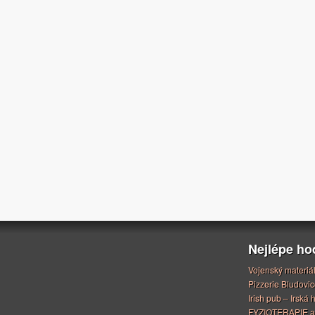
Nejlépe h
Vojenský materiá
Pizzerie Bludovic
Irish pub – Irská
FYZIOTERAPIE a