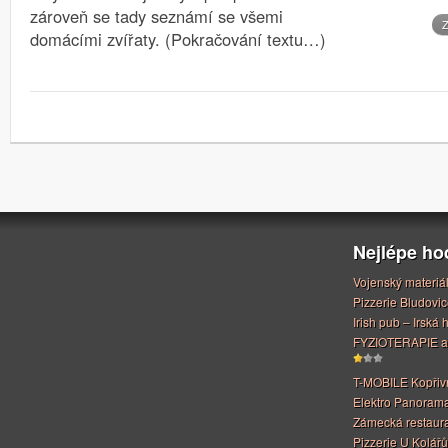
zároveň se tady seznámí se všemi
Z
domácími zvířaty. (Pokračování textu…)
Nejlépe h
Vojenský materiá
Pizzerie Bludovic
Irish pub – Irská
FYZIOTERAPIE a
T-MOBILE Kopřiv
Elektro Panoram
Zámecká restaur
Pizzerie U Kolářů