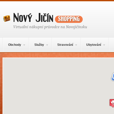
Nový Jičín
shopping
Virtuální nákupní průvodce na Novojičínsku
Hlavní navigační menu
Přejít k obsahu webu
Obchody
Služby
Stravování
Ubytování
Mapa obsahu