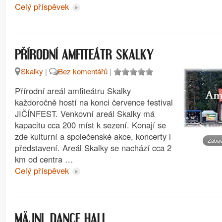
Celý příspěvek
PŘÍRODNÍ AMFITEÁTR SKALKY
Skalky
|
Bez komentářů
|
Přírodní areál amfiteátru Skalky
každoročně hostí na konci července festival
JIČÍNFEST. Venkovní areál Skalky má
kapacitu cca 200 míst k sezení. Konají se
zde kulturní a společenské akce, koncerty i
Zábav
představení. Areál Skalky se nachází cca 2
km od centra …
Celý příspěvek
MÄJNL DANCE HALL