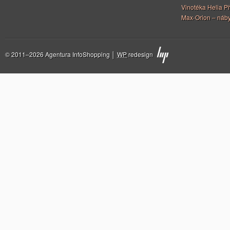
Vinotéka Helia Př
Max-Orion – náby
© 2011–2026 Agentura InfoShopping │
WP
redesign