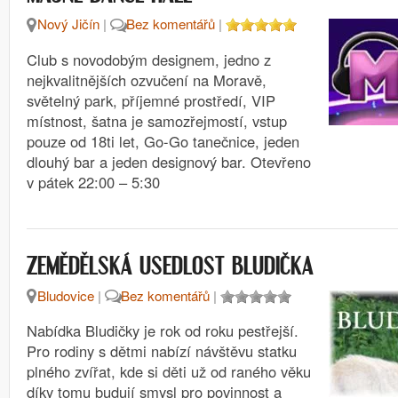
Nový Jičín
|
Bez komentářů
|
Club s novodobým designem, jedno z
nejkvalitnějších ozvučení na Moravě,
světelný park, příjemné prostředí, VIP
místnost, šatna je samozřejmostí, vstup
pouze od 18ti let, Go-Go tanečnice, jeden
dlouhý bar a jeden designový bar. Otevřeno
v pátek 22:00 – 5:30
ZEMĚDĚLSKÁ USEDLOST BLUDIČKA
Bludovice
|
Bez komentářů
|
Nabídka Bludičky je rok od roku pestřejší.
Pro rodiny s dětmi nabízí návštěvu statku
plného zvířat, kde si děti už od raného věku
díky tomu budují smysl pro povinnost a