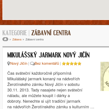
KATEGORIE |
ZÁBAVNÍ CENTRA
Drobečková navigace
Zábava
Zábavní centra
MIKULÁŠSKÝ JARMARK NOVÝ JIČÍN
Nový Jičín
|
Bez komentářů
|
Čas sváteční každoročně připomíná
Mikulášský jarmark konaný na nádvořích
Žerotínského zámku Nový Jičín v sobotu
30.11. 2013. Tady nasajete nejen sváteční
náladu, ale můžete koupit i dárky a
dobroty. Nenechte si ujít tradiční jarmark
na nádvořích Žerotínského zámku s kulturním …