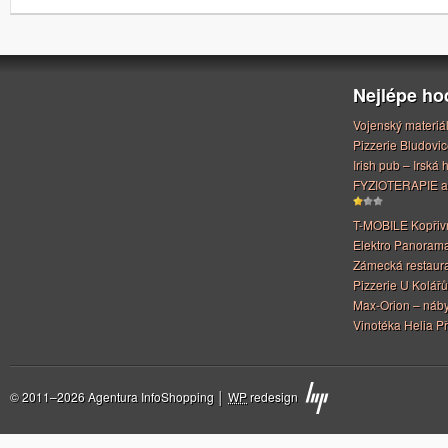
Nejlépe h
Vojenský materiá
Pizzerie Bludovic
Irish pub – Irská
FYZIOTERAPIE a
T-MOBILE Kopřiv
Elektro Panoram
Zámecká restaur
Pizzerie U Kolářů
Max-Orion – náby
Vinotéka Helia Př
© 2011–2026 Agentura InfoShopping │
WP
redesign