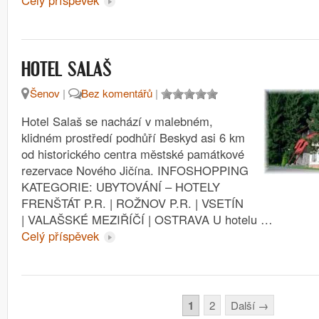
HOTEL SALAŠ
Šenov
|
Bez komentářů
|
Hotel Salaš se nachází v malebném,
klidném prostředí podhůří Beskyd asi 6 km
od historického centra městské památkové
rezervace Nového Jičína. INFOSHOPPING
KATEGORIE: UBYTOVÁNÍ – HOTELY
FRENŠTÁT P.R. | ROŽNOV P.R. | VSETÍN
| VALAŠSKÉ MEZIŘÍČÍ | OSTRAVA U hotelu …
Celý příspěvek
Stránkování
1
2
Další
→