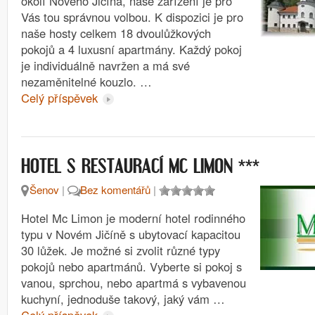
okolí Nového Jičína, naše zařízení je pro
Vás tou správnou volbou. K dispozici je pro
naše hosty celkem 18 dvoulůžkových
pokojů a 4 luxusní apartmány. Každý pokoj
je individuálně navržen a má své
nezaměnitelné kouzlo. …
Celý příspěvek
***
HOTEL S RESTAURACÍ MC LIMON
Šenov
|
Bez komentářů
|
Hotel Mc Limon je moderní hotel rodinného
typu v Novém Jičíně s ubytovací kapacitou
30 lůžek. Je možné si zvolit různé typy
pokojů nebo apartmánů. Vyberte si pokoj s
vanou, sprchou, nebo apartmá s vybavenou
kuchyní, jednoduše takový, jaký vám …
Celý příspěvek