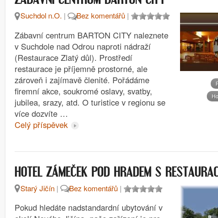
Suchdol n.O.
|
Bez komentářů
|
Zábavní centrum BARTON CITY naleznete
v Suchdole nad Odrou naproti nádraží
(Restaurace Zlatý důl). Prostředí
restaurace je příjemně prostorné, ale
zároveň i zajímavě členité. Pořádáme
firemní akce, soukromé oslavy, svatby,
Ho
jubilea, srazy, atd. O turistice v regionu se
více dozvíte …
Celý příspěvek
HOTEL ZÁMEČEK POD HRADEM S RESTAURAC
Starý Jičín
|
Bez komentářů
|
Pokud hledáte nadstandardní ubytování v