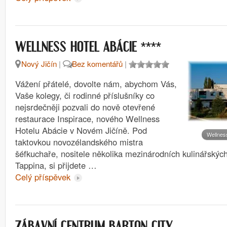
****
WELLNESS HOTEL ABÁCIE
Nový Jičín
|
Bez komentářů
|
Vážení přátelé, dovolte nám, abychom Vás,
Vaše kolegy, či rodinné příslušníky co
nejsrdečněji pozvali do nově otevřené
restaurace Inspirace, nového Wellness
Hotelu Abácie v Novém Jičíně. Pod
Wellnes
taktovkou novozélandského mistra
šéfkuchaře, nositele několika mezinárodních kulinářský
Tappina, si přijdete …
Celý příspěvek
ZÁBAVNÍ CENTRUM BARTON CITY