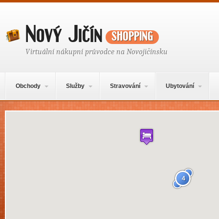
Nový Jičín
shopping
Virtuální nákupní průvodce na Novojičínsku
Hlavní navigační menu
Přejít k obsahu webu
Obchody
Služby
Stravování
Ubytování
Mapa obsahu
4