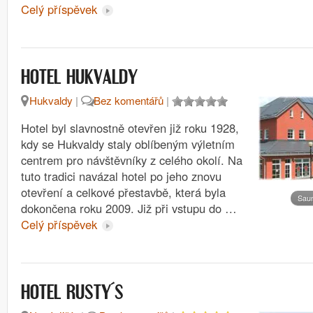
Celý příspěvek
HOTEL HUKVALDY
Hukvaldy
|
Bez komentářů
|
Hotel byl slavnostně otevřen již roku 1928,
kdy se Hukvaldy staly oblíbeným výletním
centrem pro návštěvníky z celého okolí. Na
tuto tradici navázal hotel po jeho znovu
otevření a celkové přestavbě, která byla
Sau
dokončena roku 2009. Již při vstupu do …
Celý příspěvek
HOTEL RUSTY´S