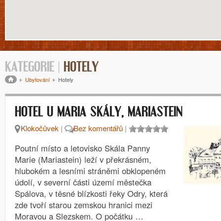
KATEGORIE |
HOTELY
Drobečková navigace
Ubytování
Hotely
HOTEL U MARIA SKÁLY, MARIASTEIN
Klokočůvek
|
Bez komentářů
|
Poutní místo a letovisko Skála Panny
Marie (Mariastein) leží v překrásném,
hlubokém a lesními stráněmi obklopeném
údolí, v severní části území městečka
Spálova, v těsné blízkosti řeky Odry, která
zde tvoří starou zemskou hranici mezi
Moravou a Slezskem. O počátku …