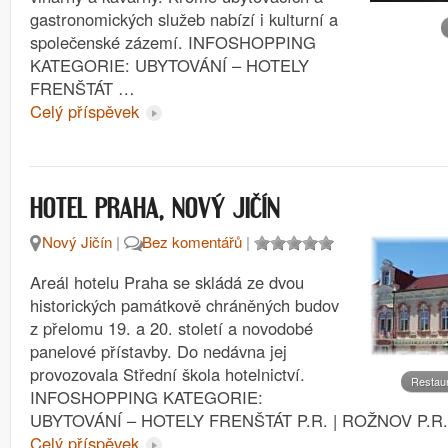
gastronomických služeb nabízí i kulturní a
společenské zázemí. INFOSHOPPING
KATEGORIE: UBYTOVÁNÍ – HOTELY
FRENŠTÁT …
Celý příspěvek
HOTEL PRAHA, NOVÝ JIČÍN
Nový Jičín
|
Bez komentářů
|
Areál hotelu Praha se skládá ze dvou
historických památkově chráněných budov
z přelomu 19. a 20. století a novodobé
panelové přístavby. Do nedávna jej
provozovala Střední škola hotelnictví.
Restau
INFOSHOPPING KATEGORIE:
UBYTOVÁNÍ – HOTELY FRENŠTÁT P.R. | ROŽNOV P.R.
Celý příspěvek