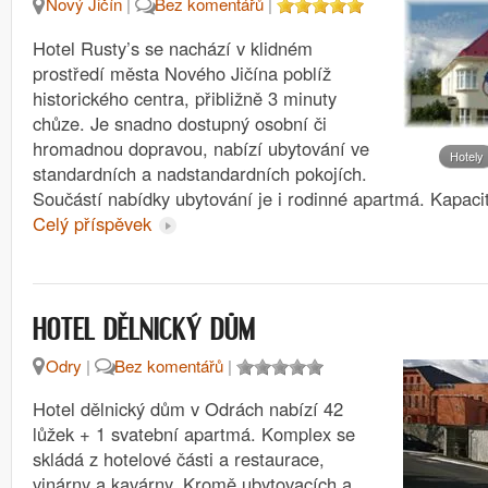
Nový Jičín
|
Bez komentářů
|
Hotel Rusty’s se nachází v klidném
prostředí města Nového Jičína poblíž
historického centra, přibližně 3 minuty
chůze. Je snadno dostupný osobní či
hromadnou dopravou, nabízí ubytování ve
Hotely
standardních a nadstandardních pokojích.
Součástí nabídky ubytování je i rodinné apartmá. Kapac
Celý příspěvek
HOTEL DĚLNICKÝ DŮM
Odry
|
Bez komentářů
|
Hotel dělnický dům v Odrách nabízí 42
lůžek + 1 svatební apartmá. Komplex se
skládá z hotelové části a restaurace,
vinárny a kavárny. Kromě ubytovacích a