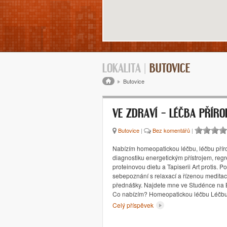
LOKALITA |
BUTOVICE
Drobečková navigace
Butovice
VE ZDRAVÍ – LÉČBA PŘÍR
Butovice
|
Bez komentářů
|
Nabízím homeopatickou léčbu, léčbu přír
diagnostiku energetickým přístrojem, regr
proteinovou dietu a Tapiserii Art protis.
sebepoznání s relaxací a řízenou meditac
přednášky. Najdete mne ve Studénce na 
Co nabízím? Homeopatickou léčbu Léčb
Celý příspěvek