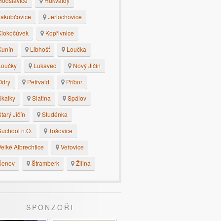
odslavice
Hukvaldy
akubčovice
Jerlochovice
lokočůvek
Kopřivnice
unín
Libhošť
Loučka
oučky
Lukavec
Nový Jičín
dry
Petřvald
Příbor
kalky
Slatina
Spálov
tarý Jičín
Studénka
uchdol n.O.
Tošovice
elké Albrechtice
Veřovice
enov
Štramberk
Žilina
SPONZOŘI