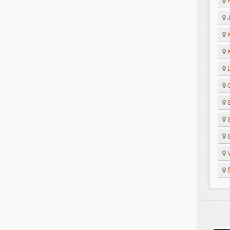
H
J
K
K
L
O
S
S
S
V
Š