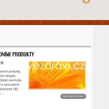
ODNÍMI PRODUKTY
odními produkty,
esní terapie,
 Pořádám semináře
í a samostatné
Butovická 780.
u …
Alternativní léčení