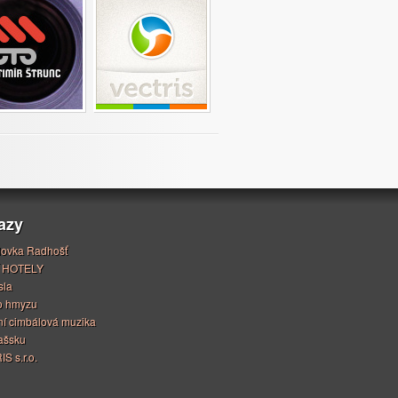
azy
ovka Radhošť
 HOTELY
sla
o hmyzu
í cimbálová muzika
ašsku
S s.r.o.