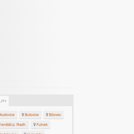
LITY
ludovice
Butovice
Bílovec
renštát p. Radh.
Fulnek