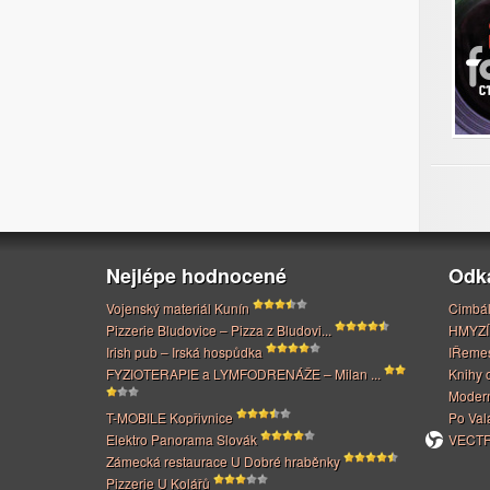
Nejlépe hodnocené
Odk
Vojenský materiál Kunín
Cimbál
Pizzerie Bludovice – Pizza z Bludovi...
HMYZÍ
Irish pub – Irská hospůdka
IŘeme
FYZIOTERAPIE a LYMFODRENÁŽE – Milan ...
Knihy 
Modern
T-MOBILE Kopřivnice
Po Val
Elektro Panorama Slovák
VECTRI
Zámecká restaurace U Dobré hraběnky
Pizzerie U Kolářů