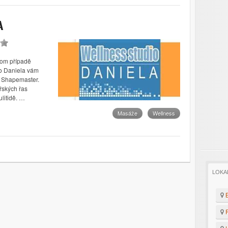
A
 tom případě
io Daniela vám
h Shapemaster.
řských řas
ulitidě. …
Masáže
Wellness
LOKA
B
F