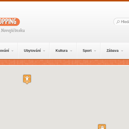
opping
Hledat:
 Novojičínsku
ování
Ubytování
Kultura
Sport
Zábava