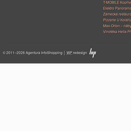
T-MOBILE Kopřiv
Elektro Panoram
Zámecká restaur
Pizzerie U Kolářů
Max-Orion – náby
Vinotéka Helia Př
© 2011–2026 Agentura InfoShopping │
WP
redesign