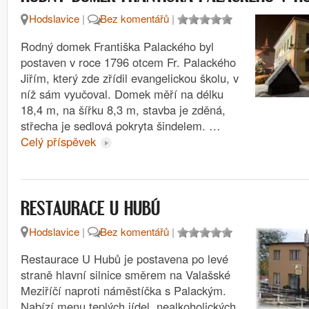
Hodslavice
|
Bez komentářů
|
Rodný domek Františka Palackého byl
postaven v roce 1796 otcem Fr. Palackého
Jiřím, který zde zřídil evangelickou školu, v
níž sám vyučoval. Domek měří na délku
18,4 m, na šířku 8,3 m, stavba je zděná,
střecha je sedlová pokryta šindelem. …
Celý příspěvek
RESTAURACE U HUBÚ
Hodslavice
|
Bez komentářů
|
Restaurace U Hubů je postavena po levé
straně hlavní silnice směrem na Valašské
Meziříčí naproti náměstíčka s Palackým.
Nabízí menu teplých jídel, nealkoholických