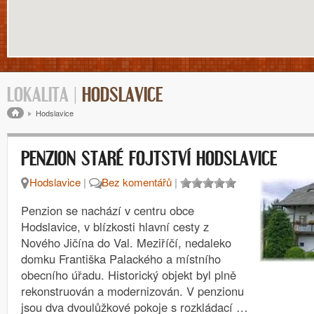
LOKALITA |
HODSLAVICE
Drobečková navigace
Hodslavice
PENZION STARÉ FOJTSTVÍ HODSLAVICE
Hodslavice
|
Bez komentářů
|
Penzion se nachází v centru obce
Hodslavice, v blízkosti hlavní cesty z
Nového Jičína do Val. Meziříčí, nedaleko
domku Františka Palackého a místního
obecního úřadu. Historický objekt byl plně
rekonstruován a modernizován. V penzionu
jsou dva dvoulůžkové pokoje s rozkládací …