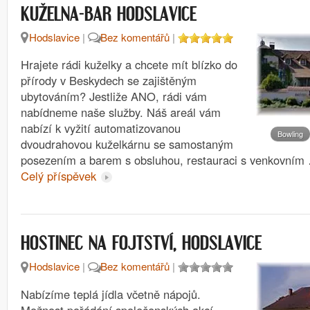
KUŽELNA-BAR HODSLAVICE
Hodslavice
|
Bez komentářů
|
Hrajete rádi kuželky a chcete mít blízko do
přírody v Beskydech se zajištěným
ubytováním? Jestliže ANO, rádi vám
nabídneme naše služby. Náš areál vám
nabízí k vyžití automatizovanou
Bowling
dvoudrahovou kuželkárnu se samostaným
posezením a barem s obsluhou, restauraci s venkovním
Celý příspěvek
HOSTINEC NA FOJTSTVÍ, HODSLAVICE
Hodslavice
|
Bez komentářů
|
Nabízíme teplá jídla včetně nápojů.
Možnost pořádání společenských akcí.