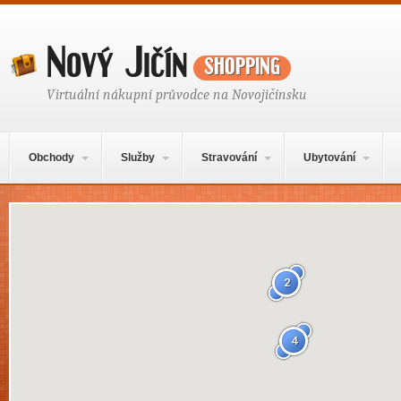
Nový Jičín
shopping
Virtuální nákupní průvodce na Novojičínsku
Hlavní navigační menu
Přejít k obsahu webu
Obchody
Služby
Stravování
Ubytování
Mapa obsahu
2
4