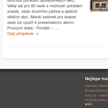
Velký sál pro 60 osob s možností pořádání
svateb, oslav životního jubilea a dalších
větších akcí. Menší salónek pro dvacet
osob lze využít k presentačním akcím.
Provozní doba : Pondělí – …
Celý příspěvek
Nejlépe h
Vojenský materiá
Pizzerie Bludovic
Irish pub – Irská
FYZIOTERAPIE a