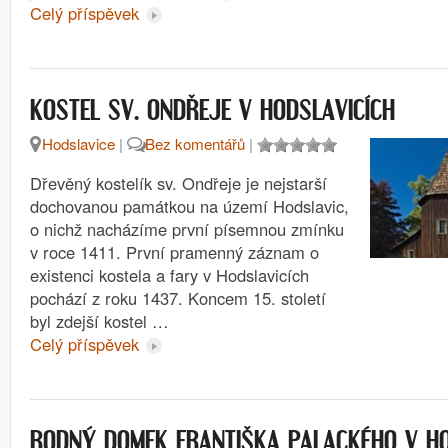
Celý příspěvek
KOSTEL SV. ONDŘEJE V HODSLAVICÍCH
Hodslavice
|
Bez komentářů
|
Dřevěný kostelík sv. Ondřeje je nejstarší
dochovanou památkou na území Hodslavic,
o nichž nacházíme první písemnou zmínku
v roce 1411. První pramenný záznam o
existenci kostela a fary v Hodslavicích
pochází z roku 1437. Koncem 15. století
byl zdejší kostel …
Celý příspěvek
RODNÝ DOMEK FRANTIŠKA PALACKÉHO V HO