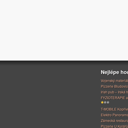
Nejlépe h
Vojenský materiá
Pizzerie Bludovic
Irish pub – Irská
FYZIOTERAPIE a
T-MOBILE Kopřiv
Elektro Panoram
Zámecká restaur
Pizzerie U Kolářů