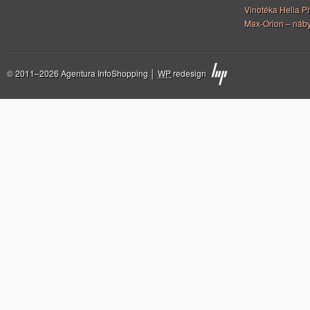
Vinotéka Helia Př
Max-Orion – náby
© 2011–2026 Agentura InfoShopping │
WP
redesign