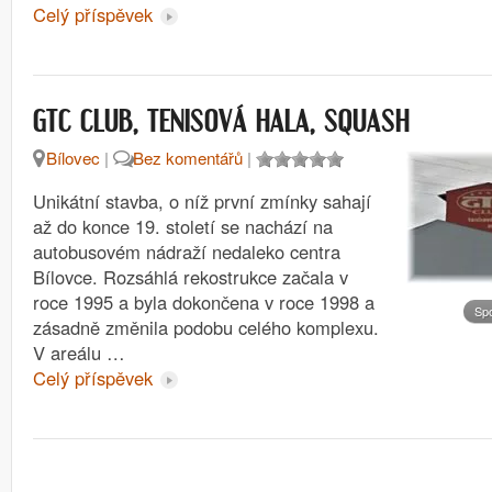
Celý příspěvek
GTC CLUB, TENISOVÁ HALA, SQUASH
Bílovec
|
Bez komentářů
|
Unikátní stavba, o níž první zmínky sahají
až do konce 19. století se nachází na
autobusovém nádraží nedaleko centra
Bílovce. Rozsáhlá rekostrukce začala v
roce 1995 a byla dokončena v roce 1998 a
Spo
zásadně změnila podobu celého komplexu.
V areálu …
Celý příspěvek