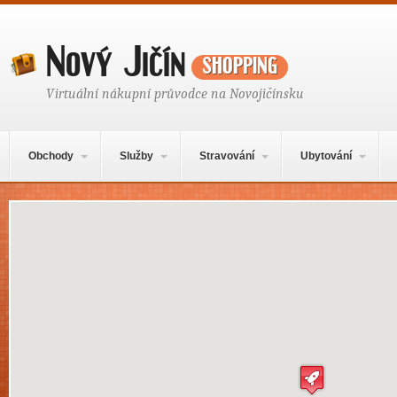
Nový Jičín
shopping
Virtuální nákupní průvodce na Novojičínsku
Hlavní navigační menu
Přejít k obsahu webu
Obchody
Služby
Stravování
Ubytování
Mapa obsahu