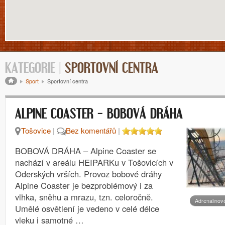
KATEGORIE |
SPORTOVNÍ CENTRA
Drobečková navigace
Sport
Sportovní centra
ALPINE COASTER – BOBOVÁ DRÁHA
Tošovice
|
Bez komentářů
|
BOBOVÁ DRÁHA – Alpine Coaster se
nachází v areálu HEIPARKu v Tošovicích v
Oderských vrších. Provoz bobové dráhy
Alpine Coaster je bezproblémový i za
vlhka, sněhu a mrazu, tzn. celoročně.
Adrenalinov
Umělé osvětlení je vedeno v celé délce
vleku i samotné …