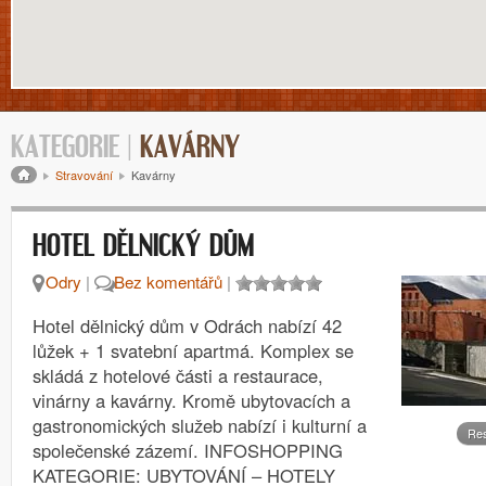
KATEGORIE |
KAVÁRNY
Drobečková navigace
Stravování
Kavárny
HOTEL DĚLNICKÝ DŮM
Odry
|
Bez komentářů
|
Hotel dělnický dům v Odrách nabízí 42
lůžek + 1 svatební apartmá. Komplex se
skládá z hotelové části a restaurace,
vinárny a kavárny. Kromě ubytovacích a
gastronomických služeb nabízí i kulturní a
Re
společenské zázemí. INFOSHOPPING
KATEGORIE: UBYTOVÁNÍ – HOTELY