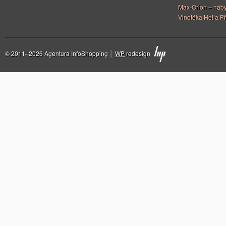
Max-Orion – náby
Vinotéka Helia Př
© 2011–2026 Agentura InfoShopping │
WP
redesign