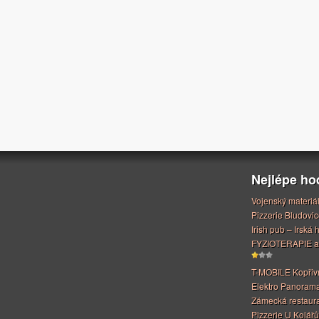
Nejlépe h
Vojenský materiá
Pizzerie Bludovic
Irish pub – Irská
FYZIOTERAPIE a
T-MOBILE Kopřiv
Elektro Panoram
Zámecká restaur
Pizzerie U Kolářů