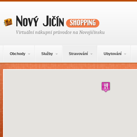
Nový Jičín
shopping
Virtuální nákupní průvodce na Novojičínsku
Hlavní navigační menu
Přejít k obsahu webu
Obchody
Služby
Stravování
Ubytování
Mapa obsahu