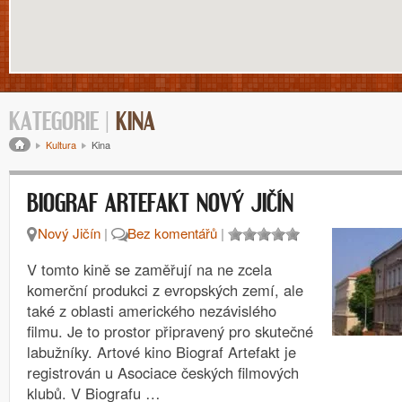
KATEGORIE |
KINA
Drobečková navigace
Kultura
Kina
BIOGRAF ARTEFAKT NOVÝ JIČÍN
Nový Jičín
|
Bez komentářů
|
V tomto kině se zaměřují na ne zcela
komerční produkci z evropských zemí, ale
také z oblasti amerického nezávislého
filmu. Je to prostor připravený pro skutečné
labužníky. Artové kino Biograf Artefakt je
registrován u Asociace českých filmových
klubů. V Biografu …