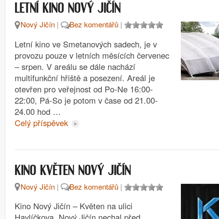
LETNÍ KINO NOVÝ JIČÍN
Nový Jičín
|
Bez komentářů
|
Letní kino ve Smetanových sadech, je v
provozu pouze v letních měsících červenec
– srpen. V areálu se dále nachází
multifunkční hřiště a posezení. Areál je
otevřen pro veřejnost od Po-Ne 16:00-
22:00, Pá-So je potom v čase od 21.00-
24.00 hod …
Celý příspěvek
KINO KVĚTEN NOVÝ JIČÍN
Nový Jičín
|
Bez komentářů
|
Kino Nový Jičín – Květen na ulici
Havlíčkova. Nový Jičín nechal před