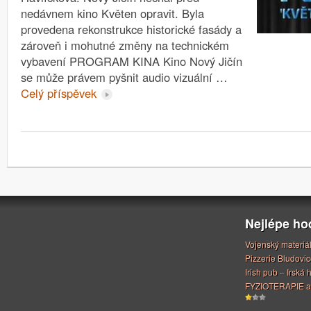
nedávnem kino Květen opravit. Byla
provedena rekonstrukce historické fasády a
zároveň i mohutné změny na technickém
vybavení PROGRAM KINA Kino Nový Jičín
se může právem pyšnit audio vizuální …
Celý příspěvek
Nejlépe h
Vojenský materiá
Pizzerie Bludovic
Irish pub – Irská
FYZIOTERAPIE a