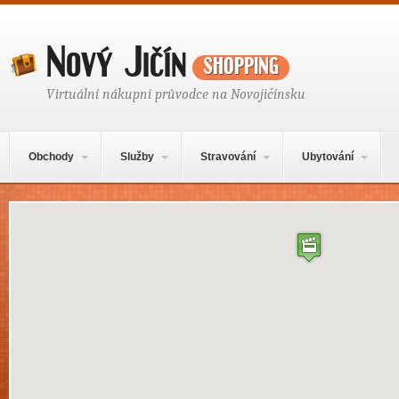
Nový Jičín
shopping
Virtuální nákupní průvodce na Novojičínsku
Hlavní navigační menu
Přejít k obsahu webu
Obchody
Služby
Stravování
Ubytování
Mapa obsahu