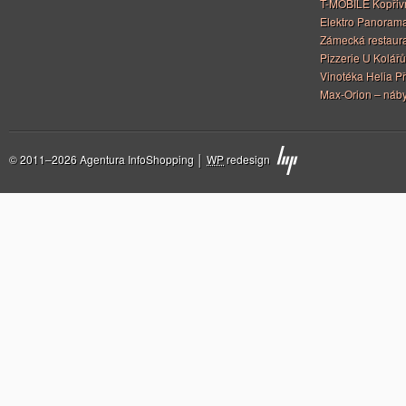
T-MOBILE Kopřiv
Elektro Panoram
Zámecká restaur
Pizzerie U Kolářů
Vinotéka Helia Př
Max-Orion – náby
© 2011–2026 Agentura InfoShopping │
WP
redesign