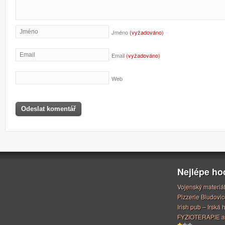
Jméno
(vyžadováno)
Email
(vyžadováno)
Web
Nejlépe h
Vojenský materiá
Pizzerie Bludovic
Irish pub – Irská
FYZIOTERAPIE a