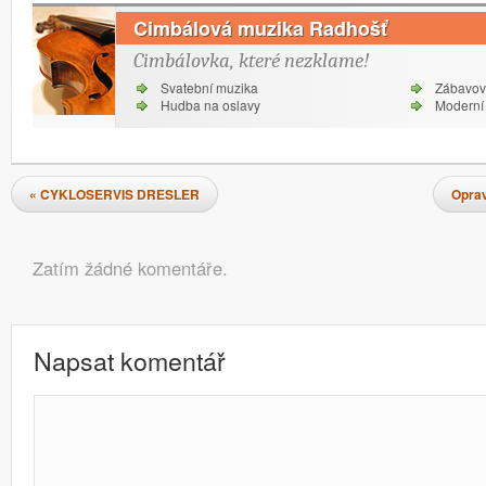
Cimbálová muzika Radhošť
Cimbálovka, které nezklame!
Svatební muzika
Zábavov
Hudba na oslavy
Moderní 
Navigace pro příspěvky
«
CYKLOSERVIS DRESLER
Oprav
Komentáře
Zatím žádné komentáře.
Napsat komentář