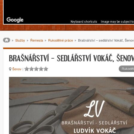
Keyboard shortcuts
Image may be subject to
Drobečková navigace
Služby
Řemesla
Rukodělné práce
Brašnářství – sedlářství Vokáč, Šeno
BRAŠNÁŘSTVÍ – SEDLÁŘSTVÍ VOKÁČ, ŠENO
Rukoděl
Šenov
|