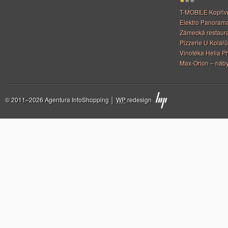
T-MOBILE Kopřiv
Elektro Panoram
Zámecká restaur
Pizzerie U Kolářů
Vinotéka Helia Př
Max-Orion – náby
© 2011–2026 Agentura InfoShopping │
WP
redesign