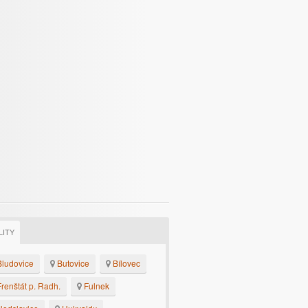
LITY
ludovice
Butovice
Bílovec
renštát p. Radh.
Fulnek