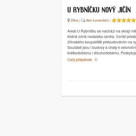
U RYBNÍČKU NOVÝ JIČÍN
Žilina
|
Bez komentářů
|
Areál U Rybníčku se nachází na okraji měs
klidné zóně nedaleko centra. Vznikl přes
žilinského koupaliště přebudováním na ryb
Součástí jsou i budovy a chaty k celoroč
krátkodobému i dlouhodobému. Poskytu
Celý příspěvek