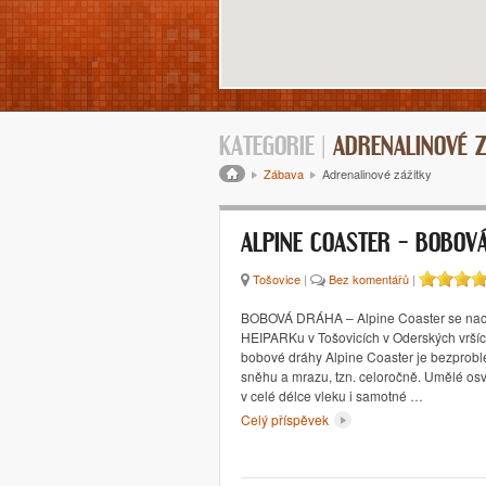
KATEGORIE |
ADRENALINOVÉ Z
Drobečková navigace
Zábava
Adrenalinové zážitky
ALPINE COASTER – BOBOV
Tošovice
|
Bez komentářů
|
BOBOVÁ DRÁHA – Alpine Coaster se nach
HEIPARKu v Tošovicích v Oderských vršíc
bobové dráhy Alpine Coaster je bezproblé
sněhu a mrazu, tzn. celoročně. Umělé osv
v celé délce vleku i samotné …
Celý příspěvek