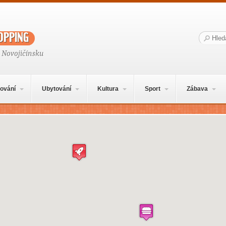
opping
Hledat:
 Novojičínsku
ování
Ubytování
Kultura
Sport
Zábava