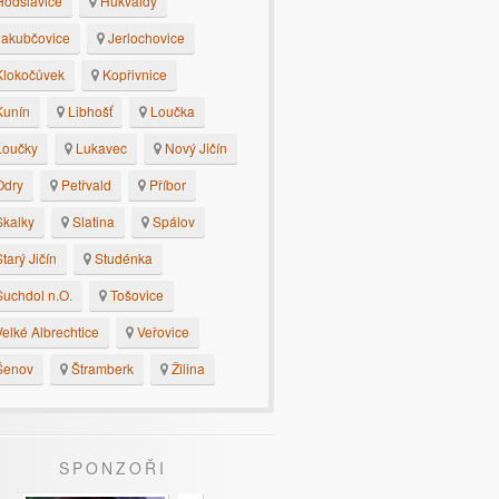
odslavice
Hukvaldy
akubčovice
Jerlochovice
lokočůvek
Kopřivnice
unín
Libhošť
Loučka
oučky
Lukavec
Nový Jičín
dry
Petřvald
Příbor
kalky
Slatina
Spálov
tarý Jičín
Studénka
uchdol n.O.
Tošovice
elké Albrechtice
Veřovice
enov
Štramberk
Žilina
SPONZOŘI