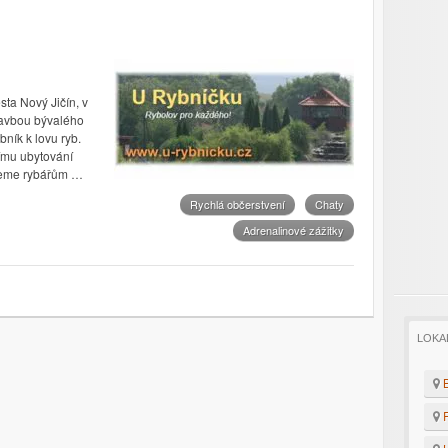
ta Nový Jičín, v
tavbou bývalého
ník k lovu ryb.
nímu ubytování
jeme rybářům …
Rychlá občerstvení
Chaty
Adrenalinové zážitky
LOKA
B
F