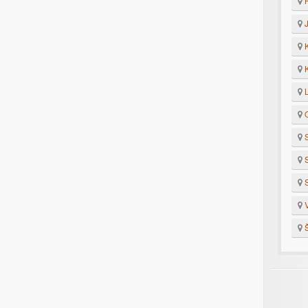
H
J
K
K
L
O
S
S
S
V
Š