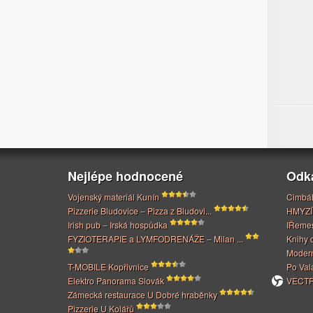
Nejlépe hodnocené
Odk
Vojenský materiál Kunín
Cimbál
Pizzerie Bludovice – Pizza z Bludovi...
HMYZÍ
Irish pub – Irská hospůdka
IŘeme
FYZIOTERAPIE a LYMFODRENÁŽE – Milan ...
Knihy 
Modern
T-MOBILE Kopřivnice
Po Val
Elektro Panorama Slovák
VECTRI
Zámecká restaurace U Dobré hraběnky
Pizzerie U Kolářů