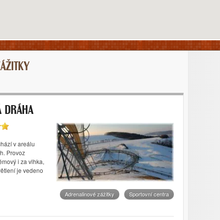
ÁŽITKY
Á DRÁHA
ází v areálu
h. Provoz
mový i za vlhka,
ětlení je vedeno
Adrenalinové zážitky
Sportovní centra