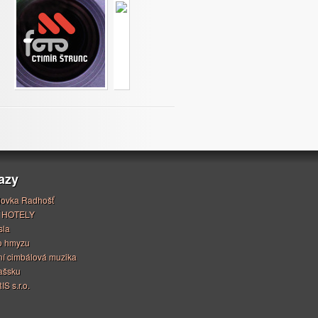
azy
ovka Radhošť
 HOTELY
sla
o hmyzu
í cimbálová muzika
ašsku
S s.r.o.