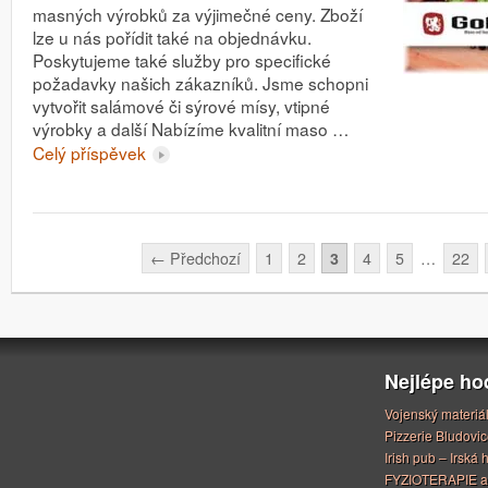
masných výrobků za výjimečné ceny. Zboží
lze u nás pořídit také na objednávku.
Poskytujeme také služby pro specifické
požadavky našich zákazníků. Jsme schopni
vytvořit salámové či sýrové mísy, vtipné
výrobky a další Nabízíme kvalitní maso …
Celý příspěvek
Stránkování
←
Předchozí
1
2
3
4
5
…
22
Nejlépe h
Vojenský materiá
Pizzerie Bludovic
Irish pub – Irská
FYZIOTERAPIE a