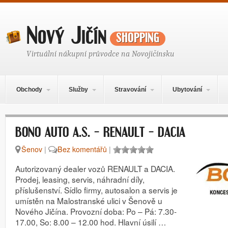
Nový Jičín
shopping
Virtuální nákupní průvodce na Novojičínsku
Hlavní navigační menu
Přejít k obsahu webu
Obchody
Služby
Stravování
Ubytování
BONO AUTO A.S. – RENAULT – DACIA
Šenov
|
Bez komentářů
|
Autorizovaný dealer vozů RENAULT a DACIA.
Prodej, leasing, servis, náhradní díly,
příslušenství. Sídlo firmy, autosalon a servis je
umístěn na Malostranské ulici v Šenově u
Nového Jičína. Provozní doba: Po – Pá: 7.30-
17.00, So: 8.00 – 12.00 hod. Hlavní úsilí …