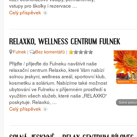
vstupy pro školky i rezervace …
Celý příspěvek
RELAXKO, WELLNESS CENTRUM FULNEK
Fulnek
|
Bez komentářů
|
Přijďte / přijeďte do Fulneku navštívit naše
relaxační centrum Relaxko, které Vám nabízí
solnou jeskyni, wellness areál, sportovní klub,
kosmetiku a solárium. Nabízíme také možnost
ubytování ve Fulneku v příjemném prostředí s
využitím všech služeb, které naše „RELAXKO“
poskytuje. Relaxko, …
Solné jesky
Celý příspěvek