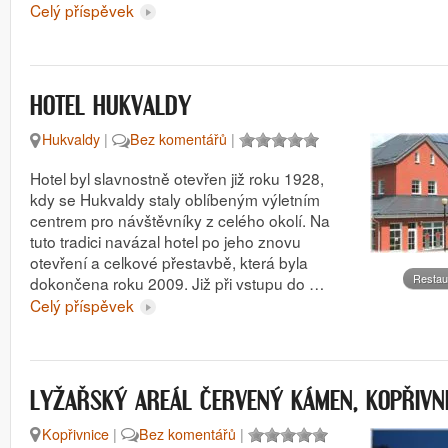
Celý příspěvek
HOTEL HUKVALDY
Hukvaldy
|
Bez komentářů
|
Hotel byl slavnostně otevřen již roku 1928,
kdy se Hukvaldy staly oblíbeným výletním
centrem pro návštěvníky z celého okolí. Na
tuto tradici navázal hotel po jeho znovu
otevření a celkové přestavbě, která byla
Restau
dokončena roku 2009. Již při vstupu do …
Celý příspěvek
LYŽAŘSKÝ AREÁL ČERVENÝ KÁMEN, KOPŘIVN
Kopřivnice
|
Bez komentářů
|