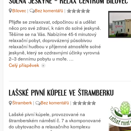
SOLNÁ JESKYNĚ – RELAX CENTRUM BÍLOVEC
Bílovec
|
Bez komentářů
|
Přijďte se zrelaxovat, odpočinou si a udělat
něco pro své zdraví, k nám do solné jeskyně.
Těšíme se na Vás. Nabízíme 45-ti minutový
relaxační pobyt, doprovázený působivou
relaxační hudbou v příjemné atmosféře solné
jeskyně, který se ozdravnými účinky vyrovná
2–3 dennímu pobytu u moře. …
Celý příspěvek
LAŠSKÉ PIVNÍ KÚPELE VE ŠTRAMBERKU
Štramberk
|
Bez komentářů
|
Lašské pivní kúpele, provozované na
štramberském náměstí č. 7 a vkomponované
do ubytovacího a relaxačního komplexu