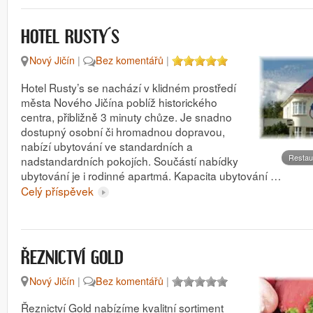
HOTEL RUSTY´S
Nový Jičín
|
Bez komentářů
|
Hotel Rusty’s se nachází v klidném prostředí
města Nového Jičína poblíž historického
centra, přibližně 3 minuty chůze. Je snadno
dostupný osobní či hromadnou dopravou,
nabízí ubytování ve standardních a
Restau
nadstandardních pokojích. Součástí nabídky
ubytování je i rodinné apartmá. Kapacita ubytování …
Celý příspěvek
ŘEZNICTVÍ GOLD
Nový Jičín
|
Bez komentářů
|
Řeznictví Gold nabízíme kvalitní sortiment