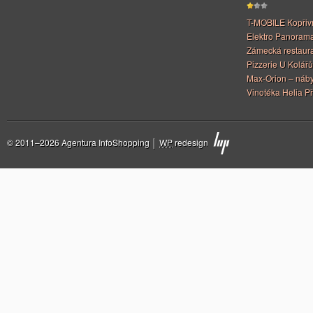
T-MOBILE Kopřiv
Elektro Panoram
Zámecká restaur
Pizzerie U Kolářů
Max-Orion – náby
Vinotéka Helia Př
© 2011–2026 Agentura InfoShopping │
WP
redesign