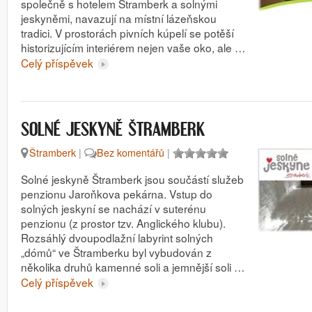
společně s hotelem Štramberk a solnými
jeskyněmi, navazují na místní lázeňskou
tradici. V prostorách pivních kúpelí se potěší
historizujícím interiérem nejen vaše oko, ale …
Celý příspěvek
SOLNÉ JESKYNĚ ŠTRAMBERK
Štramberk
|
Bez komentářů
|
Solné jeskyně Štramberk jsou součástí služeb
penzionu Jaroňkova pekárna. Vstup do
solných jeskyní se nachází v suterénu
penzionu (z prostor tzv. Anglického klubu).
Rozsáhlý dvoupodlažní labyrint solných
„dómů“ ve Štramberku byl vybudován z
několika druhů kamenné soli a jemnější soli …
Celý příspěvek