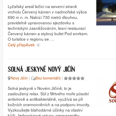
Lyžařský areál ležící na severní straně
vrcholu Červený kámen v nadmořské výšce
690 m n. m. Nabízí 730 metrů dlouhou,
pravidelně upravovanou sjezdovku s
technickým zasněžováním, lesní restauraci
Červený kámen a stylový bufet Pod smrkem.
O turistice v regionu se …
Celý příspěvek
SOLNÁ JESKYNĚ NOVÝ JIČÍN
Nový Jičín
|
Bez komentářů
|
Solná jeskyně v Novém Jičíně, to je
zasloužený relax. Sůl z Mrtvého moře působí
antivirově a antibakteriálně, využívá se při
kožních onemocněních a na podporu imunity.
Vyzkoušejte blahodárné účinky na vlastní
kůži. Jednorázové vstupy, permanentky,